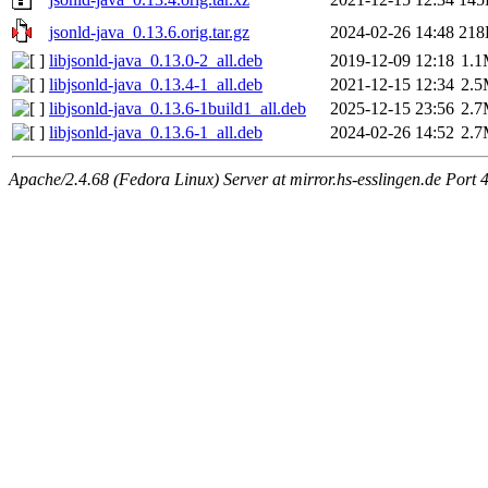
jsonld-java_0.13.6.orig.tar.gz
2024-02-26 14:48
218
libjsonld-java_0.13.0-2_all.deb
2019-12-09 12:18
1.
libjsonld-java_0.13.4-1_all.deb
2021-12-15 12:34
2.
libjsonld-java_0.13.6-1build1_all.deb
2025-12-15 23:56
2.
libjsonld-java_0.13.6-1_all.deb
2024-02-26 14:52
2.
Apache/2.4.68 (Fedora Linux) Server at mirror.hs-esslingen.de Port 