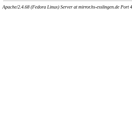
Apache/2.4.68 (Fedora Linux) Server at mirror.hs-esslingen.de Port 