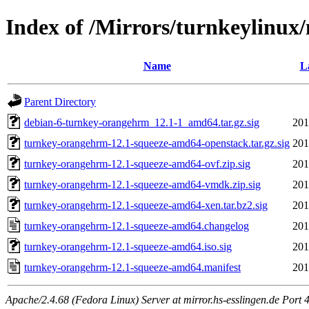
Index of /Mirrors/turnkeylinu
Name
L
Parent Directory
debian-6-turnkey-orangehrm_12.1-1_amd64.tar.gz.sig
201
turnkey-orangehrm-12.1-squeeze-amd64-openstack.tar.gz.sig
201
turnkey-orangehrm-12.1-squeeze-amd64-ovf.zip.sig
201
turnkey-orangehrm-12.1-squeeze-amd64-vmdk.zip.sig
201
turnkey-orangehrm-12.1-squeeze-amd64-xen.tar.bz2.sig
201
turnkey-orangehrm-12.1-squeeze-amd64.changelog
201
turnkey-orangehrm-12.1-squeeze-amd64.iso.sig
201
turnkey-orangehrm-12.1-squeeze-amd64.manifest
201
Apache/2.4.68 (Fedora Linux) Server at mirror.hs-esslingen.de Port 